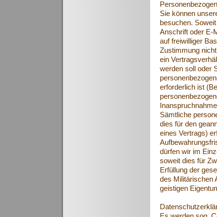
Personenbezogen
Sie können unser
besuchen. Soweit
Anschrift oder E-M
auf freiwilliger B
Zustimmung nicht 
ein Vertragsverhäl
werden soll oder 
personenbezogene
erforderlich ist (
personenbezogene 
Inanspruchnahme 
Sämtliche person
dies für den gean
eines Vertrags) er
Aufbewahrungsfris
dürfen wir im Einz
soweit dies für Z
Erfüllung der ges
des Militärische
geistigen Eigentum
Datenschutzerklä
Es werden sog. C